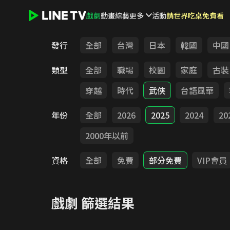
戲劇
動畫
綜藝
更多
活動
請世界吃桌免費看
LINE TV - 戲劇
發行
全部
台灣
日本
韓國
中國
類型
全部
職場
校園
家庭
古裝
穿越
時代
武俠
台語風華
年份
全部
2026
2025
2024
20
2000年以前
資格
全部
免費
部分免費
VIP會員
戲劇
篩選結果