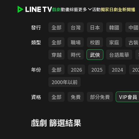
戲劇
動畫
綜藝
更多
活動
獨家日劇全新開播
LINE TV - 戲劇
發行
全部
台灣
日本
韓國
中國
類型
全部
職場
校園
家庭
古裝
穿越
時代
武俠
台語風華
年份
全部
2026
2025
2024
20
2000年以前
資格
全部
免費
部分免費
VIP會員
戲劇
篩選結果