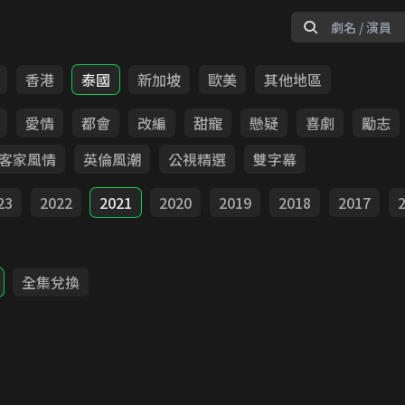
香港
泰國
新加坡
歐美
其他地區
愛情
都會
改編
甜寵
懸疑
喜劇
勵志
客家風情
英倫風潮
公視精選
雙字幕
23
2022
2021
2020
2019
2018
2017
全集兌換