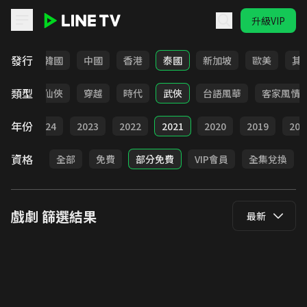
升級VIP
LINE TV - 戲劇
發行
日本
韓國
中國
香港
泰國
新加坡
歐美
其
類型
療癒
仙俠
穿越
時代
武俠
台語風華
客家風情
年份
025
2024
2023
2022
2021
2020
2019
201
資格
全部
免費
部分免費
VIP會員
全集兌換
戲劇
篩選結果
最新