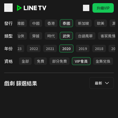
升級VIP
LINE TV - 戲劇
發行
日本
韓國
中國
香港
泰國
新加坡
歐美
其
類型
療癒
仙俠
穿越
時代
武俠
台語風華
客家風情
年份
024
2023
2022
2021
2020
2019
2018
201
資格
全部
免費
部分免費
VIP會員
全集兌換
戲劇
篩選結果
最新