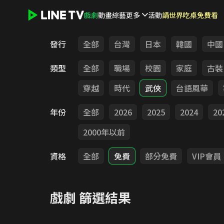
戲劇
動畫
綜藝
更多
活動
請世界吃桌免費看
LINE TV - 戲劇
發行
全部
台灣
日本
韓國
中國
類型
全部
職場
校園
家庭
古裝
穿越
時代
武俠
台語風華
年份
全部
2026
2025
2024
20
2000年以前
資格
全部
免費
部分免費
VIP會員
戲劇
篩選結果