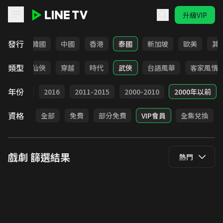
升級VIP
LINE TV - 戲劇
發行
日本
韓國
中國
香港
泰國
新加坡
歐美
其
類型
療癒
仙俠
穿越
時代
武俠
台語風華
客家風情
年份
2017
2016
2011-2015
2000-2010
2000年以前
資格
全部
免費
部分免費
VIP會員
全集兌換
戲劇
篩選結果
熱門