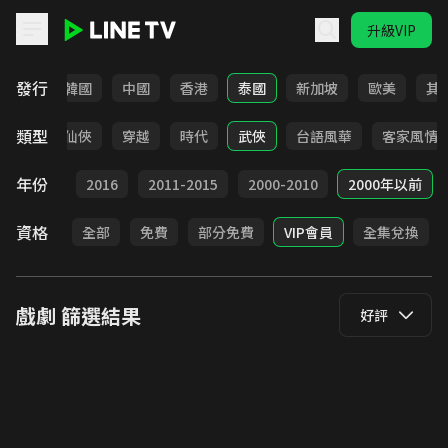
升級VIP
LINE TV - 戲劇
發行
日本
韓國
中國
香港
泰國
新加坡
歐美
其
類型
療癒
仙俠
穿越
時代
武俠
台語風華
客家風情
年份
2017
2016
2011-2015
2000-2010
2000年以前
資格
全部
免費
部分免費
VIP會員
全集兌換
戲劇
篩選結果
好評