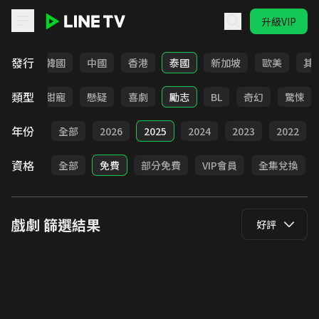
升級VIP
LINE TV - 戲劇
發行
日本
韓國
中國
香港
泰國
新加坡
歐美
其
類型
改編
甜寵
懸疑
喜劇
勵志
BL
奇幻
驚悚
年份
全部
2026
2025
2024
2023
2022
資格
全部
免費
部分免費
VIP會員
全集兌換
戲劇
篩選結果
好評