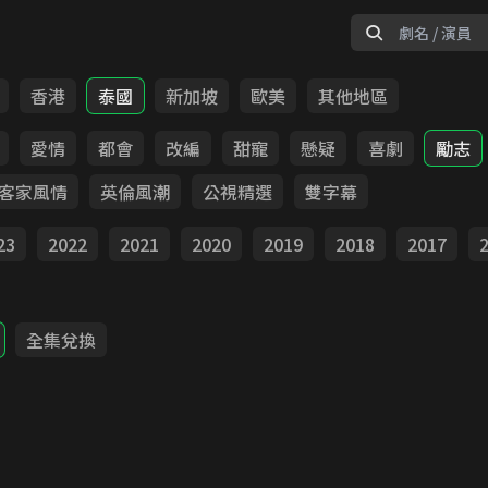
香港
泰國
新加坡
歐美
其他地區
愛情
都會
改編
甜寵
懸疑
喜劇
勵志
客家風情
英倫風潮
公視精選
雙字幕
23
2022
2021
2020
2019
2018
2017
全集兌換