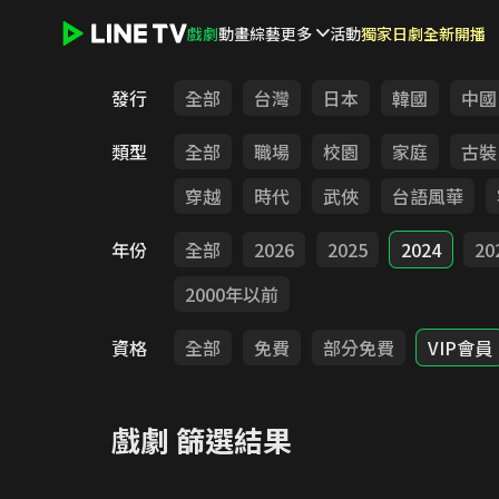
戲劇
動畫
綜藝
更多
活動
獨家日劇全新開播
LINE TV - 戲劇
發行
全部
台灣
日本
韓國
中國
類型
全部
職場
校園
家庭
古裝
穿越
時代
武俠
台語風華
年份
全部
2026
2025
2024
20
2000年以前
資格
全部
免費
部分免費
VIP會員
戲劇
篩選結果