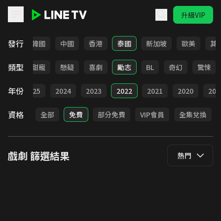
升級VIP
LINE TV - 戲劇
發行
日本
韓國
中國
香港
泰國
新加坡
歐美
其
類型
改編
甜寵
懸疑
喜劇
勵志
BL
奇幻
驚悚
年份
026
2025
2024
2023
2022
2021
2020
201
資格
全部
免費
部分免費
VIP會員
全集兌換
戲劇
篩選結果
熱門