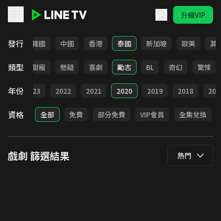
升級VIP
LINE TV - 戲劇
發行
日本
韓國
中國
香港
泰國
新加坡
歐美
其
類型
改編
甜寵
懸疑
喜劇
勵志
BL
奇幻
驚悚
年份
024
2023
2022
2021
2020
2019
2018
201
資格
全部
免費
部分免費
VIP會員
全集兌換
戲劇
篩選結果
熱門