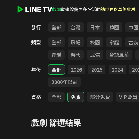
戲劇
動畫
綜藝
更多
活動
請世界吃桌免費看
LINE TV - 戲劇
發行
全部
台灣
日本
韓國
中國
類型
全部
職場
校園
家庭
古裝
穿越
時代
武俠
台語風華
年份
全部
2026
2025
2024
20
2000年以前
資格
全部
免費
部分免費
VIP會員
戲劇
篩選結果