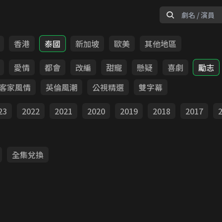
香港
泰國
新加坡
歐美
其他地區
愛情
都會
改編
甜寵
懸疑
喜劇
勵志
客家風情
英倫風潮
公視精選
雙字幕
23
2022
2021
2020
2019
2018
2017
全集兌換