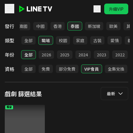
升級VIP
LINE TV - 戲劇
發行
日本
韓國
中國
香港
泰國
新加坡
歐美
其
類型
全部
職場
校園
家庭
古裝
愛情
都
年份
全部
2026
2025
2024
2023
2022
資格
全部
免費
部分免費
VIP會員
全集兌換
戲劇
篩選結果
最新
獨家