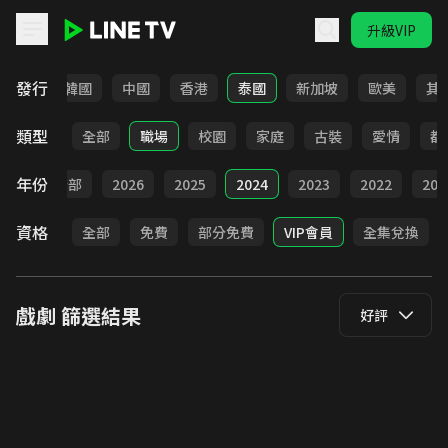
升級VIP
LINE TV - 戲劇
發行
日本
韓國
中國
香港
泰國
新加坡
歐美
其
類型
全部
職場
校園
家庭
古裝
愛情
都
年份
全部
2026
2025
2024
2023
2022
202
資格
全部
免費
部分免費
VIP會員
全集兌換
戲劇
篩選結果
好評