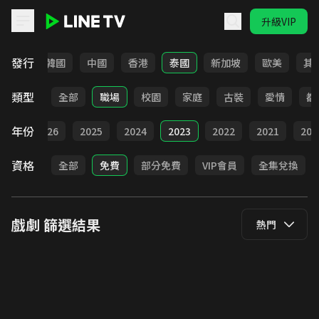
升級VIP
LINE TV - 戲劇
發行
日本
韓國
中國
香港
泰國
新加坡
歐美
其
類型
全部
職場
校園
家庭
古裝
愛情
都
年份
全部
2026
2025
2024
2023
2022
2021
202
資格
全部
免費
部分免費
VIP會員
全集兌換
戲劇
篩選結果
熱門