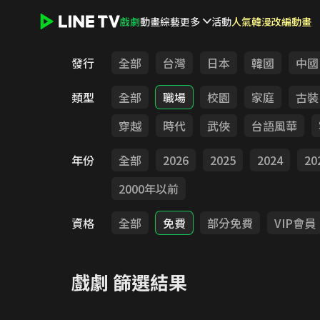
戲劇
動畫
綜藝
更多
活動
人氣韓漫改編動畫
LINE TV - 戲劇
發行
全部
台灣
日本
韓國
中國
類型
全部
職場
校園
家庭
古裝
穿越
時代
武俠
台語風華
年份
全部
2026
2025
2024
20
2000年以前
資格
全部
免費
部分免費
VIP會員
戲劇
篩選結果