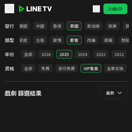
升級VIP
LINE TV - 戲劇
發行
日本
韓國
中國
香港
泰國
新加坡
歐美
其
類型
校園
家庭
古裝
愛情
都會
改編
甜寵
懸疑
年份
全部
2026
2025
2024
2023
2022
資格
全部
免費
部分免費
VIP會員
全集兌換
戲劇
篩選結果
最新