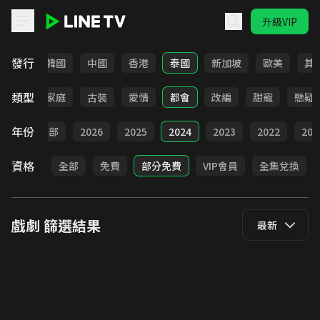
升級VIP
LINE TV - 戲劇
發行
日本
韓國
中國
香港
泰國
新加坡
歐美
其
類型
校園
家庭
古裝
愛情
都會
改編
甜寵
懸疑
年份
全部
2026
2025
2024
2023
2022
202
資格
全部
免費
部分免費
VIP會員
全集兌換
戲劇
篩選結果
最新