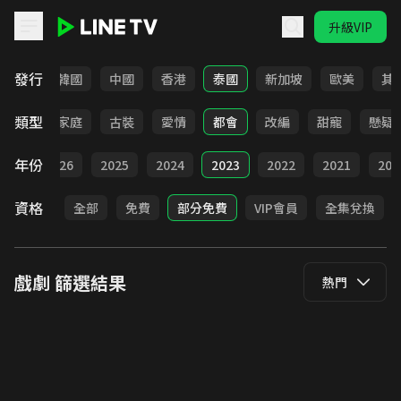
升級VIP
LINE TV - 戲劇
發行
日本
韓國
中國
香港
泰國
新加坡
歐美
其
類型
校園
家庭
古裝
愛情
都會
改編
甜寵
懸疑
年份
全部
2026
2025
2024
2023
2022
2021
202
資格
全部
免費
部分免費
VIP會員
全集兌換
戲劇
篩選結果
熱門