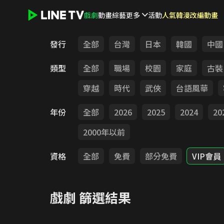
戲劇
動畫
綜藝
更多
活動
人氣韓漫改編動畫
LINE TV - 戲劇
發行
全部
台灣
日本
韓國
中國
類型
全部
職場
校園
家庭
古裝
穿越
時代
武俠
台語風華
年份
全部
2026
2025
2024
20
2000年以前
資格
全部
免費
部分免費
VIP會員
戲劇
篩選結果