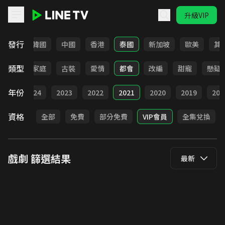
升級VIP
LINE TV - 戲劇
發行
日本
韓國
中國
香港
泰國
新加坡
歐美
其
類型
校園
家庭
古裝
愛情
都會
改編
甜寵
懸疑
年份
025
2024
2023
2022
2021
2020
2019
201
資格
全部
免費
部分免費
VIP會員
全集兌換
戲劇
篩選結果
最新