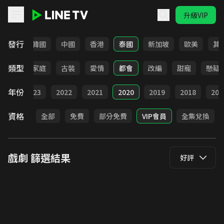
升級VIP
LINE TV - 戲劇
發行
日本
韓國
中國
香港
泰國
新加坡
歐美
其
類型
校園
家庭
古裝
愛情
都會
改編
甜寵
懸疑
年份
024
2023
2022
2021
2020
2019
2018
201
資格
全部
免費
部分免費
VIP會員
全集兌換
戲劇
篩選結果
好評