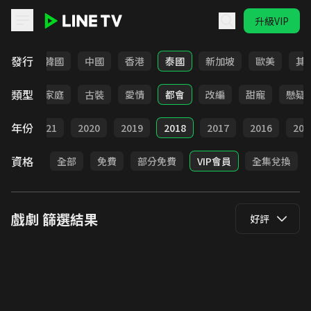
升級VIP
LINE TV - 戲劇
發行
日本
韓國
中國
香港
泰國
新加坡
歐美
其
類型
校園
家庭
古裝
愛情
都會
改編
甜寵
懸疑
年份
022
2021
2020
2019
2018
2017
2016
201
資格
全部
免費
部分免費
VIP會員
全集兌換
戲劇
篩選結果
好評