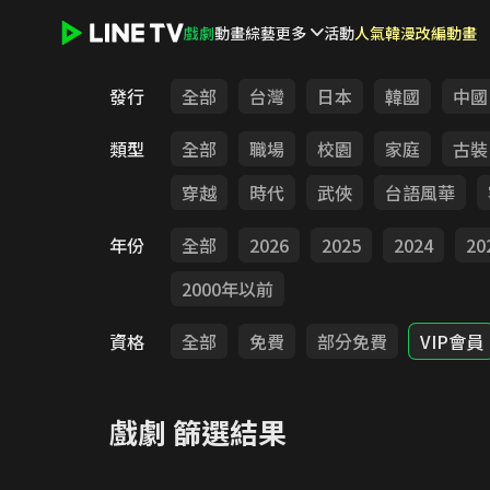
戲劇
動畫
綜藝
更多
活動
人氣韓漫改編動畫
LINE TV - 戲劇
發行
全部
台灣
日本
韓國
中國
類型
全部
職場
校園
家庭
古裝
穿越
時代
武俠
台語風華
年份
全部
2026
2025
2024
20
2000年以前
資格
全部
免費
部分免費
VIP會員
戲劇
篩選結果