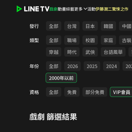
戲劇
動畫
綜藝
更多
活動
伊藤潤二驚悚之作
LINE TV - 戲劇
發行
全部
台灣
日本
韓國
中國
類型
全部
職場
校園
家庭
古裝
穿越
時代
武俠
台語風華
年份
全部
2026
2025
2024
20
2000年以前
資格
全部
免費
部分免費
VIP會員
戲劇
篩選結果