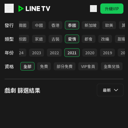
升級VIP
LINE TV - 戲劇
發行
日本
韓國
中國
香港
泰國
新加坡
歐美
其
類型
職場
校園
家庭
古裝
愛情
都會
改編
甜寵
年份
025
2024
2023
2022
2021
2020
2019
201
資格
全部
免費
部分免費
VIP會員
全集兌換
戲劇
篩選結果
最新