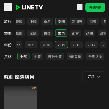
升級VIP
LINE TV - 戲劇
發行
日本
韓國
中國
香港
泰國
新加坡
歐美
其
類型
職場
校園
家庭
古裝
愛情
都會
改編
甜寵
年份
023
2022
2021
2020
2019
2018
2017
201
資格
全部
免費
部分免費
VIP會員
全集兌換
戲劇
篩選結果
好評
VIP