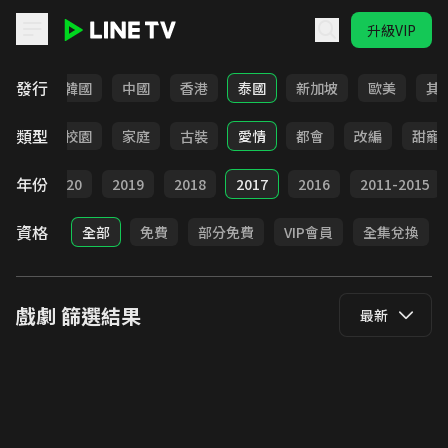
升級VIP
LINE TV - 戲劇
發行
日本
韓國
中國
香港
泰國
新加坡
歐美
其
類型
職場
校園
家庭
古裝
愛情
都會
改編
甜寵
年份
021
2020
2019
2018
2017
2016
2011-2015
資格
全部
免費
部分免費
VIP會員
全集兌換
戲劇
篩選結果
最新