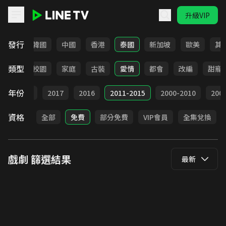
升級VIP
LINE TV - 戲劇
發行
日本
韓國
中國
香港
泰國
新加坡
歐美
其
類型
職場
校園
家庭
古裝
愛情
都會
改編
甜寵
年份
9
2018
2017
2016
2011-2015
2000-2010
20
資格
全部
免費
部分免費
VIP會員
全集兌換
戲劇
篩選結果
最新