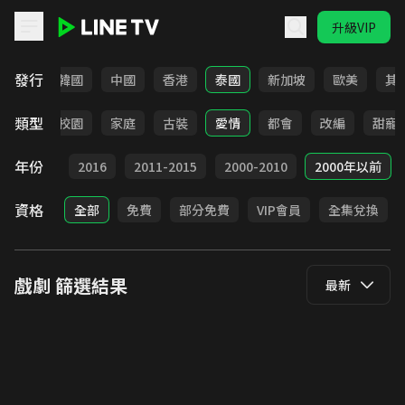
升級VIP
LINE TV - 戲劇
發行
日本
韓國
中國
香港
泰國
新加坡
歐美
其
類型
職場
校園
家庭
古裝
愛情
都會
改編
甜寵
年份
2017
2016
2011-2015
2000-2010
2000年以前
資格
全部
免費
部分免費
VIP會員
全集兌換
戲劇
篩選結果
最新