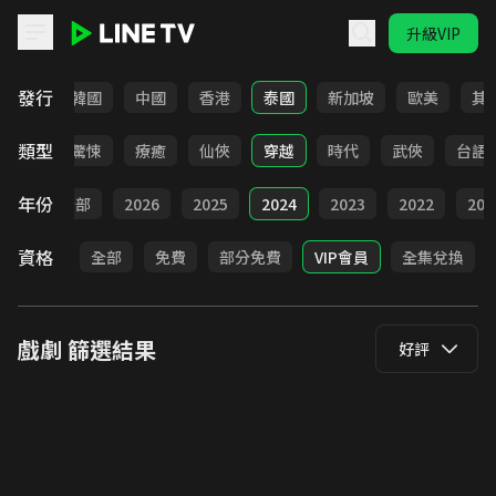
升級VIP
LINE TV - 戲劇
發行
日本
韓國
中國
香港
泰國
新加坡
歐美
其
類型
奇幻
驚悚
療癒
仙俠
穿越
時代
武俠
台語
年份
全部
2026
2025
2024
2023
2022
202
資格
全部
免費
部分免費
VIP會員
全集兌換
戲劇
篩選結果
好評