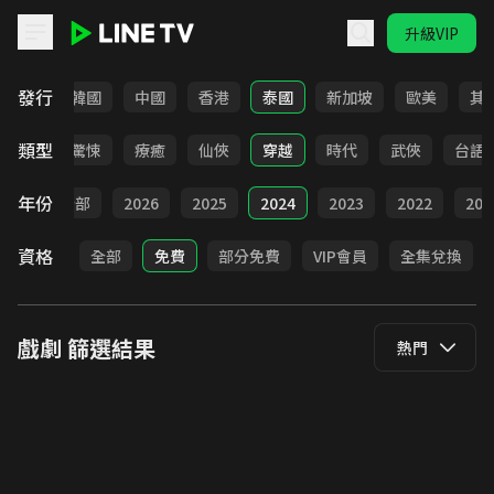
升級VIP
LINE TV - 戲劇
發行
日本
韓國
中國
香港
泰國
新加坡
歐美
其
類型
奇幻
驚悚
療癒
仙俠
穿越
時代
武俠
台語
年份
全部
2026
2025
2024
2023
2022
202
資格
全部
免費
部分免費
VIP會員
全集兌換
戲劇
篩選結果
熱門