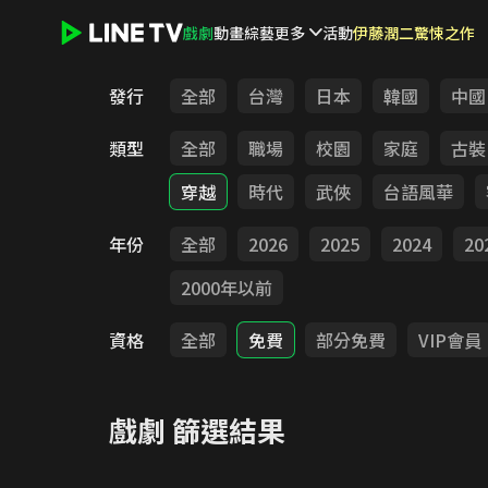
戲劇
動畫
綜藝
更多
活動
伊藤潤二驚悚之作
LINE TV - 戲劇
發行
全部
台灣
日本
韓國
中國
類型
全部
職場
校園
家庭
古裝
穿越
時代
武俠
台語風華
年份
全部
2026
2025
2024
20
2000年以前
資格
全部
免費
部分免費
VIP會員
戲劇
篩選結果