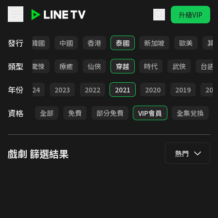
升級VIP
LINE TV - 戲劇
發行
日本
韓國
中國
香港
泰國
新加坡
歐美
其
類型
奇幻
驚悚
療癒
仙俠
穿越
時代
武俠
台語
年份
025
2024
2023
2022
2021
2020
2019
201
資格
全部
免費
部分免費
VIP會員
全集兌換
戲劇
篩選結果
熱門