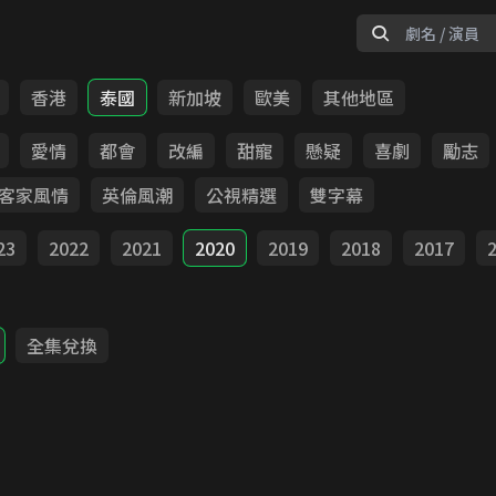
香港
泰國
新加坡
歐美
其他地區
愛情
都會
改編
甜寵
懸疑
喜劇
勵志
客家風情
英倫風潮
公視精選
雙字幕
23
2022
2021
2020
2019
2018
2017
全集兌換