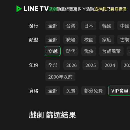
戲劇
動畫
綜藝
更多
活動
追神劇只要銅板價
LINE TV - 戲劇
發行
全部
台灣
日本
韓國
中國
類型
全部
職場
校園
家庭
古裝
穿越
時代
武俠
台語風華
年份
全部
2026
2025
2024
20
2000年以前
資格
全部
免費
部分免費
VIP會員
戲劇
篩選結果