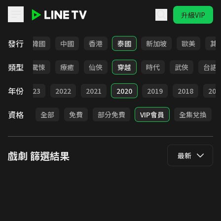
升級VIP
LINE TV - 戲劇
發行
日本
韓國
中國
香港
泰國
新加坡
歐美
其
類型
奇幻
驚悚
療癒
仙俠
穿越
時代
武俠
台語
年份
024
2023
2022
2021
2020
2019
2018
201
資格
全部
免費
部分免費
VIP會員
全集兌換
戲劇
篩選結果
最新