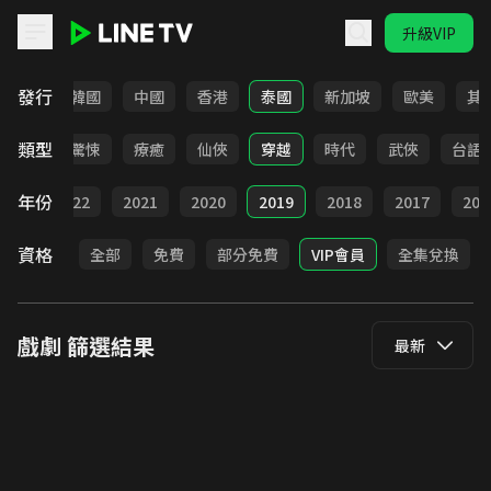
升級VIP
LINE TV - 戲劇
發行
日本
韓國
中國
香港
泰國
新加坡
歐美
其
類型
奇幻
驚悚
療癒
仙俠
穿越
時代
武俠
台語
年份
023
2022
2021
2020
2019
2018
2017
201
資格
全部
免費
部分免費
VIP會員
全集兌換
戲劇
篩選結果
最新