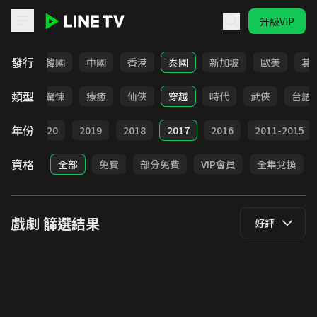
升級VIP
LINE TV - 戲劇
發行
日本
韓國
中國
香港
泰國
新加坡
歐美
其
類型
奇幻
驚悚
療癒
仙俠
穿越
時代
武俠
台語
年份
021
2020
2019
2018
2017
2016
2011-2015
資格
全部
免費
部分免費
VIP會員
全集兌換
戲劇
篩選結果
好評