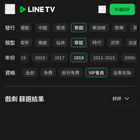
升級VIP
LINE TV - 戲劇
發行
日本
韓國
中國
香港
泰國
新加坡
歐美
其
類型
奇幻
驚悚
療癒
仙俠
穿越
時代
武俠
台語
年份
020
2019
2018
2017
2016
2011-2015
2000-2
資格
全部
免費
部分免費
VIP會員
全集兌換
戲劇
篩選結果
好評