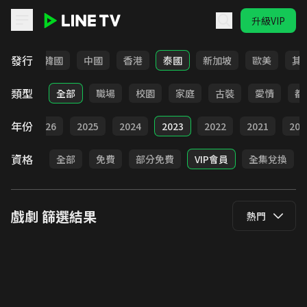
升級VIP
LINE TV - 戲劇
發行
日本
韓國
中國
香港
泰國
新加坡
歐美
其
類型
全部
職場
校園
家庭
古裝
愛情
都
年份
全部
2026
2025
2024
2023
2022
2021
202
資格
全部
免費
部分免費
VIP會員
全集兌換
戲劇
篩選結果
熱門