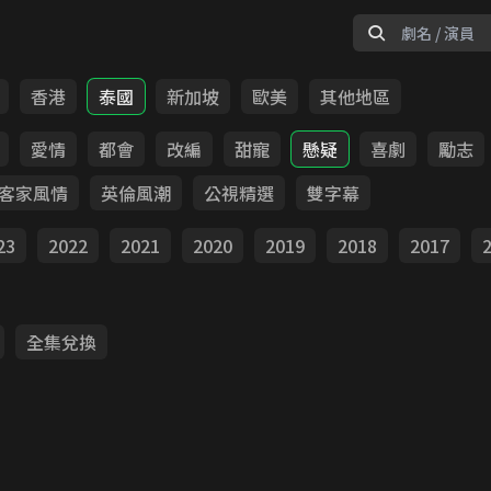
香港
泰國
新加坡
歐美
其他地區
愛情
都會
改編
甜寵
懸疑
喜劇
勵志
客家風情
英倫風潮
公視精選
雙字幕
23
2022
2021
2020
2019
2018
2017
全集兌換