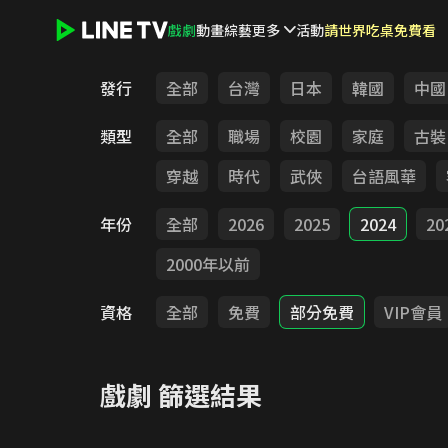
戲劇
動畫
綜藝
更多
活動
請世界吃桌免費看
LINE TV - 戲劇
發行
全部
台灣
日本
韓國
中國
類型
全部
職場
校園
家庭
古裝
穿越
時代
武俠
台語風華
年份
全部
2026
2025
2024
20
2000年以前
資格
全部
免費
部分免費
VIP會員
戲劇
篩選結果