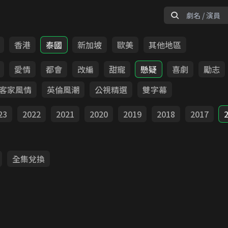
香港
泰國
新加坡
歐美
其他地區
愛情
都會
改編
甜寵
懸疑
喜劇
勵志
客家風情
英倫風潮
公視精選
雙字幕
23
2022
2021
2020
2019
2018
2017
全集兌換