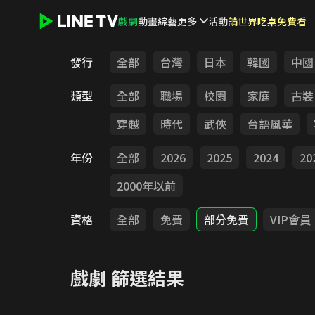
戲劇
動畫
綜藝
更多
活動
請世界吃桌免費看
LINE TV - 戲劇
發行
全部
台灣
日本
韓國
中國
類型
全部
職場
校園
家庭
古裝
穿越
時代
武俠
台語風華
年份
全部
2026
2025
2024
20
2000年以前
資格
全部
免費
部分免費
VIP會員
戲劇
篩選結果