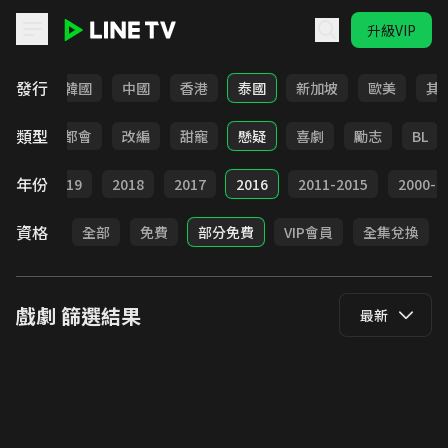
升級VIP
LINE TV - 戲劇
發行
日本
韓國
中國
香港
泰國
新加坡
歐美
其
類型
愛情
都會
改編
甜寵
懸疑
喜劇
勵志
BL
年份
020
2019
2018
2017
2016
2011-2015
2000-2
資格
全部
免費
部分免費
VIP會員
全集兌換
戲劇
篩選結果
最新