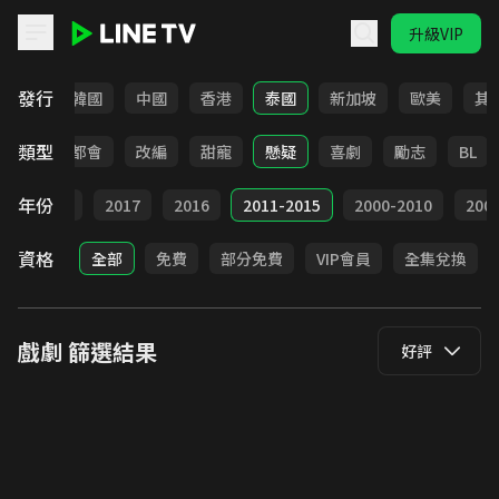
升級VIP
LINE TV - 戲劇
發行
日本
韓國
中國
香港
泰國
新加坡
歐美
其
類型
愛情
都會
改編
甜寵
懸疑
喜劇
勵志
BL
年份
9
2018
2017
2016
2011-2015
2000-2010
20
資格
全部
免費
部分免費
VIP會員
全集兌換
戲劇
篩選結果
好評