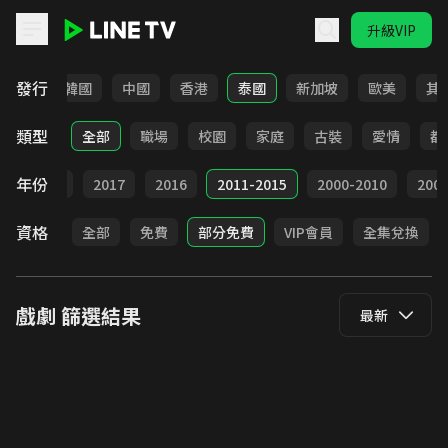
升級VIP
LINE TV - 戲劇
發行
日本
韓國
中國
香港
泰國
新加坡
歐美
其
類型
全部
職場
校園
家庭
古裝
愛情
都
年份
9
2018
2017
2016
2011-2015
2000-2010
20
資格
全部
免費
部分免費
VIP會員
全集兌換
戲劇
篩選結果
最新