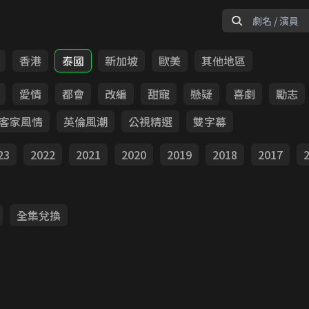
香港
泰國
新加坡
歐美
其他地區
愛情
都會
改編
甜寵
懸疑
喜劇
勵志
客家風情
英倫風潮
公視精選
雙字幕
23
2022
2021
2020
2019
2018
2017
全集兌換