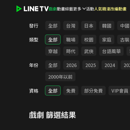
戲劇
動畫
綜藝
更多
活動
人氣韓漫改編動畫
LINE TV - 戲劇
發行
全部
台灣
日本
韓國
中國
類型
全部
職場
校園
家庭
古裝
穿越
時代
武俠
台語風華
年份
全部
2026
2025
2024
20
2000年以前
資格
全部
免費
部分免費
VIP會員
戲劇
篩選結果