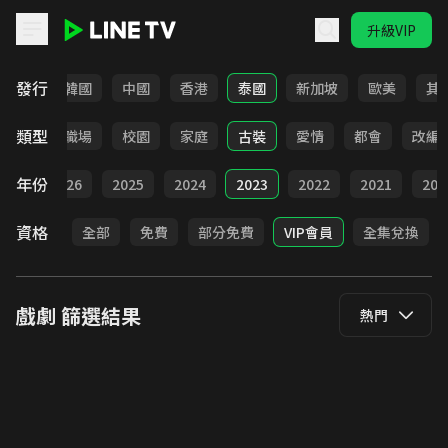
升級VIP
LINE TV - 戲劇
發行
日本
韓國
中國
香港
泰國
新加坡
歐美
其
類型
全部
職場
校園
家庭
古裝
愛情
都會
改編
年份
全部
2026
2025
2024
2023
2022
2021
202
資格
全部
免費
部分免費
VIP會員
全集兌換
戲劇
篩選結果
熱門