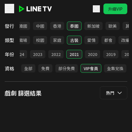
升級VIP
LINE TV - 戲劇
發行
日本
韓國
中國
香港
泰國
新加坡
歐美
其
類型
全部
職場
校園
家庭
古裝
愛情
都會
改編
年份
025
2024
2023
2022
2021
2020
2019
201
資格
全部
免費
部分免費
VIP會員
全集兌換
戲劇
篩選結果
熱門