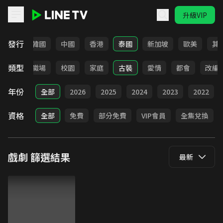
升級VIP
LINE TV - 戲劇
發行
日本
韓國
中國
香港
泰國
新加坡
歐美
其
類型
全部
職場
校園
家庭
古裝
愛情
都會
改編
年份
全部
2026
2025
2024
2023
2022
資格
全部
免費
部分免費
VIP會員
全集兌換
戲劇
篩選結果
最新