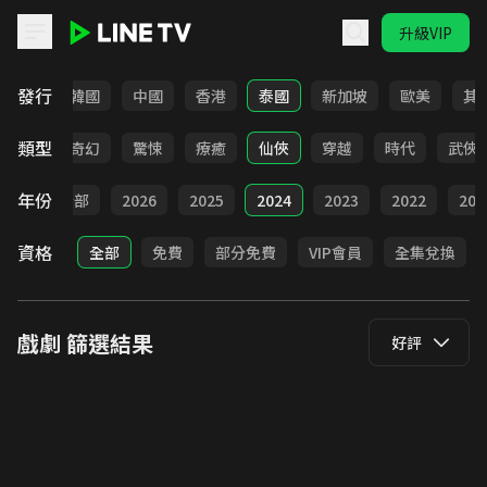
升級VIP
LINE TV - 戲劇
發行
日本
韓國
中國
香港
泰國
新加坡
歐美
其
類型
BL
奇幻
驚悚
療癒
仙俠
穿越
時代
武俠
年份
全部
2026
2025
2024
2023
2022
202
資格
全部
免費
部分免費
VIP會員
全集兌換
戲劇
篩選結果
好評